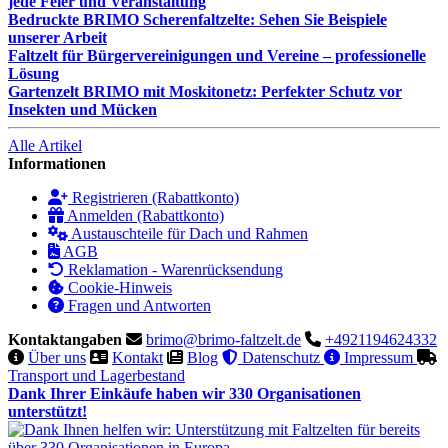
jede Feier und Veranstaltung
Bedruckte BRIMO Scherenfaltzelte: Sehen Sie Beispiele
unserer Arbeit
Faltzelt für Bürgervereinigungen und Vereine – professionelle
Lösung
Gartenzelt BRIMO mit Moskitonetz: Perfekter Schutz vor
Insekten und Mücken
Alle Artikel
Informationen
Registrieren (Rabattkonto)
Anmelden (Rabattkonto)
Austauschteile für Dach und Rahmen
AGB
Reklamation - Warenrücksendung
Cookie-Hinweis
Fragen und Antworten
Kontaktangaben
brimo@brimo-faltzelt.de
+4921194624332
Über uns
Kontakt
Blog
Datenschutz
Impressum
Transport und Lagerbestand
Dank Ihrer Einkäufe haben wir 330 Organisationen
unterstützt!