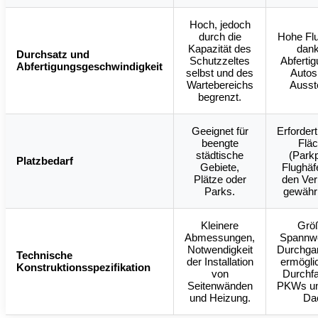
Hoch, jedoch
durch die
Hohe Flu
Kapazität des
dank
Durchsatz und
Schutzzeltes
Abferti
Abfertigungsgeschwindigkeit
selbst und des
Autos
Wartebereichs
Ausst
begrenzt.
Geeignet für
Erforder
beengte
Flä
städtische
(Parkp
Platzbedarf
Gebiete,
Flughäf
Plätze oder
den Ver
Parks.
gewährl
Kleinere
Grö
Abmessungen,
Spannwe
Notwendigkeit
Durchga
Technische
der Installation
ermögli
Konstruktionsspezifikation
von
Durchfa
Seitenwänden
PKWs un
und Heizung.
Da