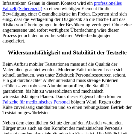
Infrastruktur. Genau in diesem Kontext wird ein
professionelles
Faltzelt (Scherenzelt)
zu einem wichtigen Element für die
Bewältigung einer Gesundheitskrise im Freien. Experten sind sich
einig, dass die Verlagerung der Diagnostik an die frische Luft das
Risiko von Übertragungen in der Bevölkerung verringert. Ohne eine
angemessene und sofort verfügbare Überdachung wäre dieser
Prozess jedoch den unvorhersehbaren Wetterbedingungen
ausgeliefert.
Widerstandsfähigkeit und Stabilität der Testzelte
Beim Aufbau mobiler Teststationen muss auf die Qualität der
Materialien geachtet werden. Moderne Faltstrukturen lassen sich
schnell aufbauen, was unter Zeitdruck Personalressourcen schont.
Ein gut durchdachter Außenunterstand muss strenge Kriterien
erfüllen – von robusten Aluminiumprofilen, die Stabilität
garantieren, bis hin zu wasserdichten und mechanisch
widerstandsfähigen Planen. Dank dieser Eigenschaften können
Faltzelte für medizinisches Personal
böigem Wind, Regen oder
Kälte zuverlässig standhalten und so einen reibungslosen Betrieb der
Teststation gewährleisten.
Neben dem eigentlichen Schutz der auf den Abstrich wartenden
Bürger muss auch an den Komfort des medizinischen Personals
gedacht werden, das viele Stunden im Einsatz ist. Die Möglichkeit,