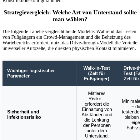
Konstruktionskonfigurationen.
Strategievergleich: Welche Art von Unterstand sollte
man wählen?
Die folgende Tabelle vergleicht beide Modelle. Während das Testen
von Fußgängern ein Crowd-Management und die Beheizung des
Wartebereichs erfordert, nutzt das Drive-through-Modell die Vorteile
universeller Autozelte, die direkten physischen Kontakt minimieren.
Walk-in-Test
Drive-t
Wichtiger logistischer
(Zelt für
Test (F
Parameter
Fußgänger)
Zelt fü
Mittleres
Risiko –
Minimale
erfordert die
– di
Einhaltung von
Sicherheit und
testende
Abständen und
Infektionsrisiko
bleiben 
die Lenkung
eig
der Personen
Fahrz
unter dem
Unterstand.